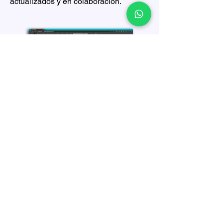
actualizados y en colaboración.
Publish
Publique su información de manera
efectiva, cree documentos imprimibles,
infografías y texto impulsado por datos.
Presente la información más
importante de manera clara y concisa
compartiendo en formatos como PDF,
docx y PPT.