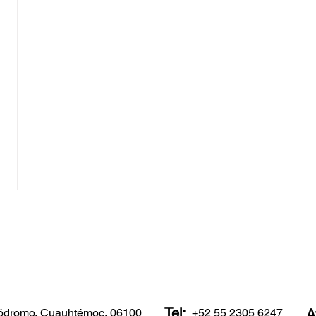
Tel:
ipódromo, Cuauhtémoc, 06100
+52 55 2305 6247
A