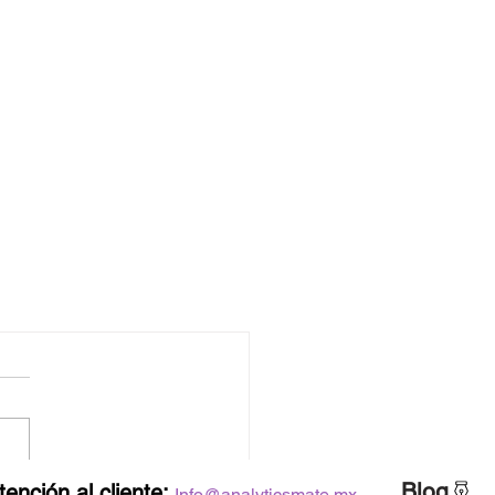
Blog
tención al cliente:
Info@analyticsmate.mx