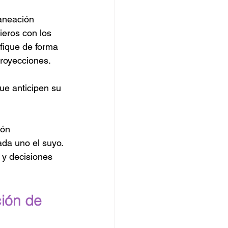
aneación 
ieros con los 
fique de forma 
proyecciones.
ue anticipen su 
ón 
ada uno el suyo.
 y decisiones 
ción de 