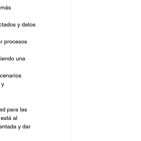
s más 
ctados y datos 
ar procesos 
tiendo una 
cenarios 
 y 
ad para las 
está al 
entada y dar 